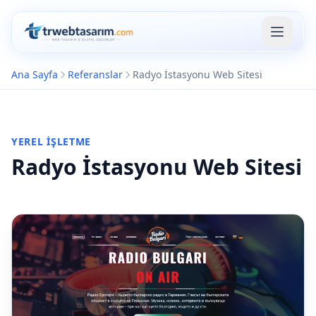
Ana Sayfa
Referanslar
Radyo İstasyonu Web Sitesi
YEREL İŞLETME
Radyo İstasyonu Web Sitesi
B2B Bayi
Yönetim