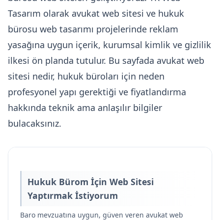
Yazılımı
Tasarım olarak avukat web sitesi ve hukuk
CRM Yazılımı
bürosu web tasarımı projelerinde reklam
Servis Takip
yasağına uygun içerik, kurumsal kimlik ve gizlilik
Yazılımı
ilkesi ön planda tutulur. Bu sayfada avukat web
Özel ERP
sitesi nedir, hukuk büroları için neden
Çözümleri
profesyonel yapı gerektiği ve fiyatlandırma
hakkında teknik ama anlaşılır bilgiler
bulacaksınız.
Hukuk Bürom İçin Web Sitesi
Yaptırmak İstiyorum
Baro mevzuatına uygun, güven veren avukat web