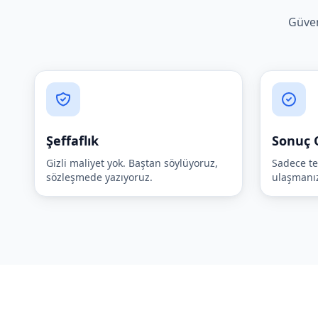
Güven
Şeffaflık
Sonuç O
Gizli maliyet yok. Baştan söylüyoruz,
Sadece te
sözleşmede yazıyoruz.
ulaşmanız