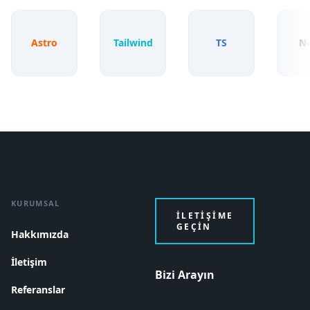
Astro
Tailwind
TS
Next
KURUMSAL
İLETIŞIME
GEÇIN
Hakkımızda
İletişim
Bizi Arayın
Referanslar