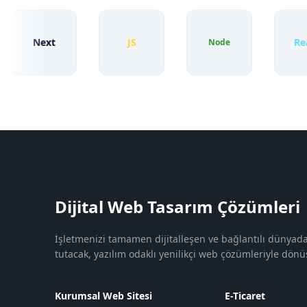
Next
JS
React
Node
Dijital Web Tasarım Çözümleri
İşletmenizi tamamen dijitalleşen ve bağlantılı dünyad
tutacak, yazılım odaklı yenilikçi web çözümleriyle dön
Kurumsal Web Sitesi
E-Ticaret