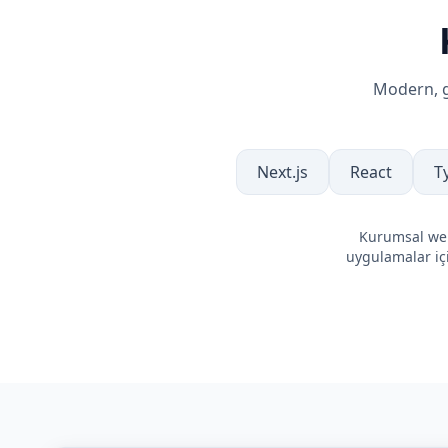
Modern, g
Next.js
React
T
Kurumsal web
uygulamalar i