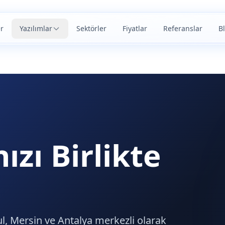
r
Yazılımlar
Sektörler
Fiyatlar
Referanslar
B
ızı Birlikte
l, Mersin ve Antalya merkezli olarak