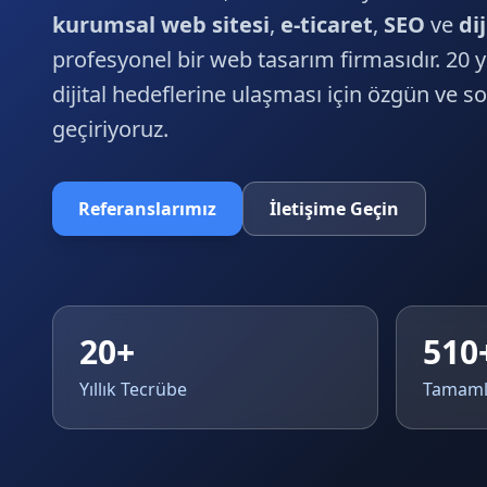
kurumsal web sitesi
,
e-ticaret
,
SEO
ve
di
profesyonel bir web tasarım firmasıdır. 20 y
dijital hedeflerine ulaşması için özgün ve s
geçiriyoruz.
Referanslarımız
İletişime Geçin
20+
510
Yıllık Tecrübe
Tamaml