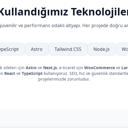
Kullandığımız Teknolojile
üvenilir ve performans odaklı altyapı. Her projede doğru ar
ypeScript
Astro
Tailwind CSS
Node.js
Wo
 siteleri için
Astro
ve
Next.js
, e-ticaret için
WooCommerce
ve
Lar
çin
React
ve
TypeScript
kullanıyoruz. SEO, hız ve güvenlik standart
projelerimizde zorunludur.