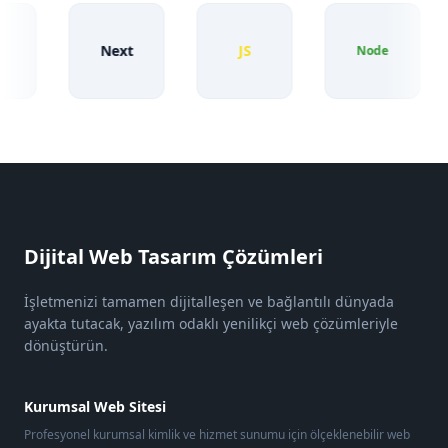
Next
JS
Node
Dijital Web Tasarım Çözümleri
İşletmenizi tamamen dijitalleşen ve bağlantılı dünyada
ayakta tutacak, yazılım odaklı yenilikçi web çözümleriyle
dönüştürün.
Kurumsal Web Sitesi
Profesyonel kurumsal kimlik ve hizmet sunumu için ölçeklenebilir web